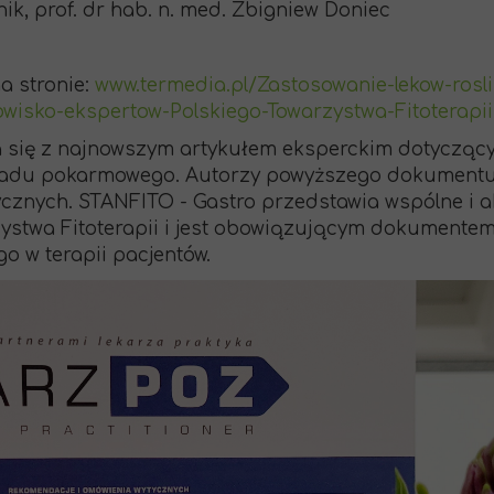
ik, prof. dr hab. n. med. Zbigniew Doniec
a stronie:
www.termedia.pl/Zastosowanie-lekow-ros
isko-ekspertow-Polskiego-Towarzystwa-Fitoterapi
się z najnowszym artykułem eksperckim dotycząc
ładu pokarmowego. Autorzy powyższego dokumentu t
znych. STANFITO - Gastro przedstawia wspólne i a
ystwa Fitoterapii i jest obowiązującym dokumente
o w terapii pacjentów.