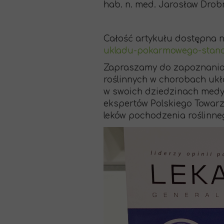
hab. n. med. Jarosław Drobn
Całość artykułu dostępna n
ukladu-pokarmowego-stanow
Zapraszamy do zapoznania 
roślinnych w chorobach uk
w swoich dziedzinach medyc
ekspertów Polskiego Towarz
leków pochodzenia roślinneg