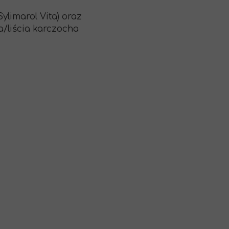
limarol Vita) oraz
a/liścia karczocha