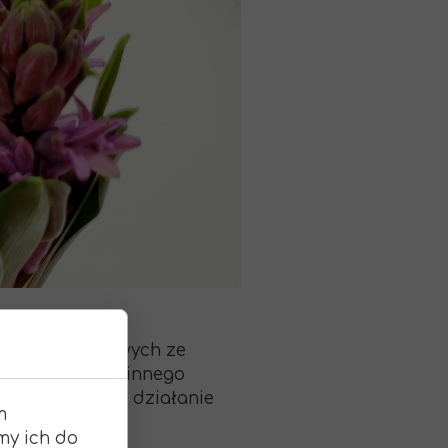
az dróg żółciowych ze
ochodzenia roślinnego
zielania żółci, działanie
m
my ich do