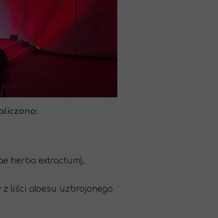
aliczono:
ae herba extractum),
 z liści aloesu uzbrojonego