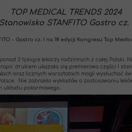
TOP MEDICAL TRENDS 2024
Stanowisko STANFITO Gastro cz. 
TO - Gastro cz. I na 18 edycji Kongresu Top Medic
onad 3 tysiące lekarzy rodzinnych z całej Polski. N
erapii: drukiem ukazała się premierowa części I sta
alach oraz licznych warsztatach mogli wysłuchać św
Polsce. Nie zabrakło wykładów o zastosowaniu leków
ch układu pokarmowego.