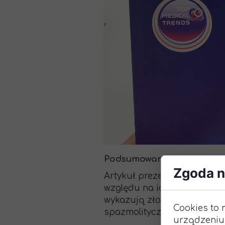
Podsumowanie:
Zgoda na
Artykuł prezentuje zastoso
względu na ich potwierdzon
wykazują złożone i wielokie
Cookies to 
spazmolityczne, ochronę wą
urządzeniu