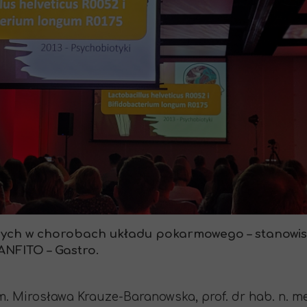
nnych w chorobach układu pokarmowego – stanowis
TANFITO – Gastro.
arm. Mirosława Krauze-Baranowska, prof. dr hab. n. 