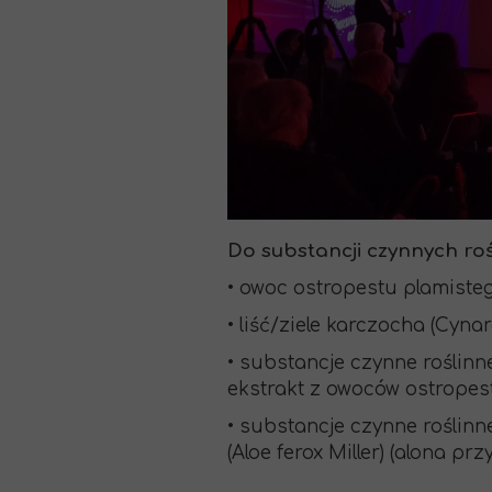
Do substancji czynnych ro
• owoc ostropestu plamistego
• liść/ziele karczocha (Cyna
• substancje czynne roślinn
ekstrakt z owoców ostropest
• substancje czynne roślinn
(Aloe ferox Miller) (alona pr