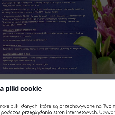
 pliki cookie
wanie leków roślinnych w leczeniu chorób wątroby or
e właściwości terapeutyczne. Produkty lecznicze p
runkowe działanie, obejmujące m.in. zwiększanie wyd
małe pliki danych, które są przechowywane na Twoi
troby oraz regenerację hepatocytów.
 podczas przeglądania stron internetowych. Używa