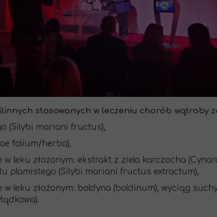
ślinnych stosowanych w leczeniu chorób wątroby z
 (Silybi mariani fructus),
rae folium/herba),
e w leku złożonym: ekstrakt z ziela karczocha (Cynar
u plamistego (Silybi mariani fructus extractum),
e w leku złożonym: boldyna (boldinum), wyciąg suchy
zylądkowa).