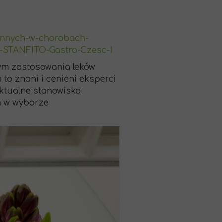
linnych-w-chorobach-
i-STANFITO-Gastro-Czesc-I
ym zastosowania leków
o znani i cenieni eksperci
ktualne stanowisko
m w wyborze