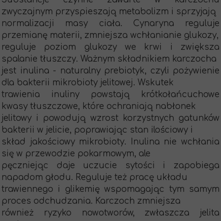
zwyczajnym przyspieszają metabolizm i sprzyjają
normalizacji masy ciała. Cynaryna reguluje
przemianę materii, zmniejsza wchłanianie glukozy,
reguluje poziom glukozy we krwi i zwiększa
spalanie tłuszczy. Ważnym składnikiem karczocha
jest inulina - naturalny prebiotyk, czyli pożywienie
dla bakterii mikrobioty jelitowej. Wskutek
trawienia inuliny powstają krótkołańcuchowe
kwasy tłuszczowe, które ochraniają nabłonek
jelitowy i powodują wzrost korzystnych gatunków
bakterii w jelicie, poprawiając stan ilościowy i
skład jakościowy mikrobioty. Inulina nie wchłania
się w przewodzie pokarmowym, ale
pęczniejąc daje uczucie sytości i zapobiega
napadom głodu. Reguluje też pracę układu
trawiennego i glikemię wspomagając tym samym
proces odchudzania. Karczoch zmniejsza
również ryzyko nowotworów, zwłaszcza jelita