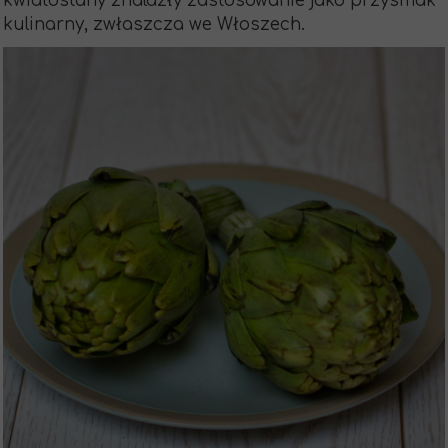
kwiatostany znalazły zastosowanie jako przysmak
kulinarny, zwłaszcza we Włoszech.