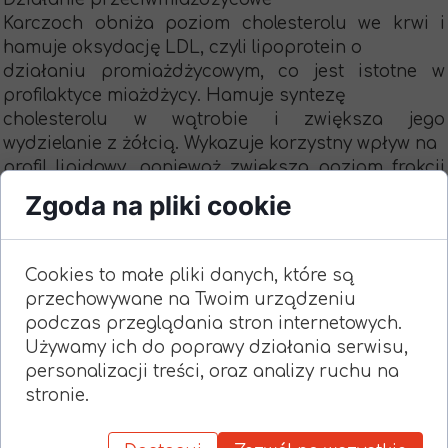
Karczoch obniża poziom cholesterolu we krwi i
hamuje oksydację LDL, czyli lipoprotein o
działaniu promiażdżycowym, co jest istotne w
profilaktyce miażdżycy. Hamuje syntezę
cholesterolu w wątrobie i zwiększa jego
wydzielanie z żółcią. Wykazuje korzystny wpływ na
profil lipidowy, ponieważ zwiększa poziom frakcji
HDL cholesterolu i zapobiega tworzeniu
Zgoda na pliki cookie
blaszek miażdżycowych. Stymuluje syntezę
substancji o działaniu przeciwzakrzepowym w
śródbłonku naczyniowym.
Cookies to małe pliki danych, które są
przechowywane na Twoim urządzeniu
podczas przeglądania stron internetowych.
Używamy ich do poprawy działania serwisu,
personalizacji treści, oraz analizy ruchu na
stronie.