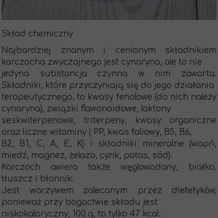
Skład chemiczny
Najbardziej znanym i cenionym składnikiem
karczocha zwyczajnego jest cynaryna, ale to nie
jedyna substancja czynna w nim zawarta.
Składniki, które przyczyniają się do jego działania
terapeutycznego, to kwasy fenolowe (do nich należy
cynaryna), związki flawonoidowe, laktony
seskwiterpenowe, triterpeny, kwasy organiczne
oraz liczne witaminy ( PP, kwas foliowy, B5, B6,
B2, B1, C, A, E, K) i składniki mineralne (wapń,
miedź, magnez, żelazo, cynk, potas, sód).
Karczoch awiera także węglowodany, białko,
tłuszcz i błonnik.
Jest warzywem zalecanym przez dietetyków,
ponieważ przy bogactwie składu jest
niskokaloryczny, 100 g, to tylko 47 kcal.