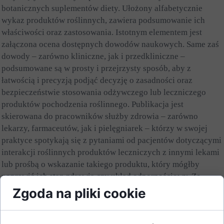
botanicznych suplementów diety. Ułożony alfabetycznie
wykaz produktów roślinnych, zawiera podsumowanie ich
właściwości oraz zastosowania. Istotnym elementem jest
załączona ocena dostępnych dowodów naukowych. Same zaś
dowody – zarówno kliniczne, jak i przedkliniczne –
podsumowane są w prosty i przejrzysty sposób, aby z
łatwością i precyzją podjąć decyzję o zasadności oraz
bezpieczeństwie stosowania odżywczego lub leczniczego
produktów pochodzenia roślinnego. Publikacja jest
skierowana do pracowników służby zdrowia – zarówno
lekarzy, farmaceutów, jak i pielęgniarek – którzy w swojej
praktyce spotykają się z pytaniami od pacjentów dotyczącymi
interakcji roślinnych produktów leczniczych z innymi lekami
lub prośbą o wskazanie takiego produktu, który mógłby
poprawić ich stan zdrowia czy układ odpornościowy. Ze
względu na swój walor edukacyjny książka może być
Zgoda na pliki cookie
przydatna studentom kierunków medycznych i
okołomedycznych.